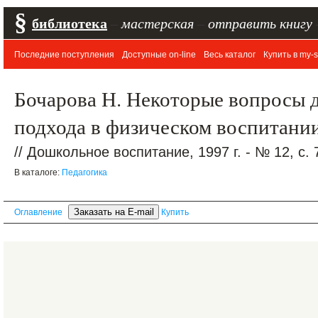
§
библиотека
–
мастерская
–
отправить книгу
Последние поступления
Доступные on-line
Весь каталог
Купить в my-s
Бочарова Н. Некоторые вопросы
подхода в физическом воспитании
// Дошкольное воспитание, 1997 г. - № 12, с. 
В каталоге:
Педагогика
Оглавление
Купить