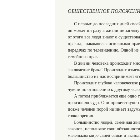
ОБЩЕСТВЕННОЕ ПОЛОЖЕНИ
С первых до последних дней свое
он может ни разу в жизни не загляну
от этого все люди знают о существо
правил, знакомятся с основными прав
передачах по телевидению. Одной из
семейного права.
В жизни человека происходит мно
заключение брака! Происходит измен
большинство из нас воспринимает его
Происходит глубоко человеческое
чувств по отношению к другому чело
А потом приближается еще одно т
произошло чудо. Они приветствуют н
позже человек порой начинает задумы
точки зрения.
Большинство людей, семейная жизн
законов, исполняют свои обязаннос
маленьком мире своей семьи и выпо