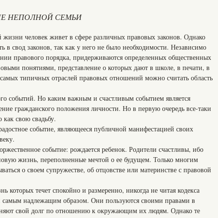
Е НЕПОЛНОЙ СЕМЬИ
й жизни человек живет в сфере различных правовых законов. Однако
ть в свод законов, так как у него не было необходимости. Независимо
вании правового порядка, придерживаются определенных общественных
овыми понятиями, представление о которых дают в школе, в печати, в
 самых типичных отраслей правовых отношений можно считать область
го событий. Но каким важным и счастливым событием является
ение гражданского положения личности. Но в первую очередь все-таки
 как свою свадьбу.
 радостное событие, являющееся публичной манифестацией своих
веку.
оржественное событие: рождается ребенок. Родители счастливы, ибо
овую жизнь, переполненные мечтой о ее будущем. Только многим
ваться о своем супружестве, об отцовстве или материнстве с правовой
ь которых течет спокойно и размеренно, никогда не читая кодекса
ти самым надлежащим образом. Они пользуются своими правами в
лняют свой долг по отношению к окружающим их людям. Однако те