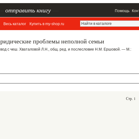
–
отправить книгу
—
Помощь
Кон
Весь каталог
Купить в my-shop.ru
юридические проблемы неполной семьи
евод с чеш. Хваталовой Л.Н., общ. ред. и послесловие Н.М. Ершовой. — М.:
Стр. 1