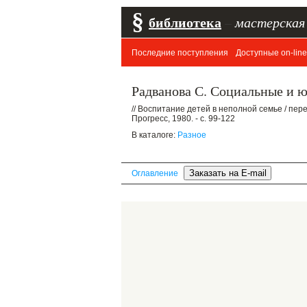
§
библиотека
–
мастерская
Последние поступления
Доступные on-line
Радванова С. Социальные и 
// Воспитание детей в неполной семье / пер
Прогресс, 1980. - с. 99-122
В каталоге:
Разное
Оглавление