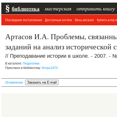
§
библиотека
–
мастерская
–
отправить книгу
Последние поступления
Доступные on-line
Весь каталог
Купить в my-s
Артасов И.А. Проблемы, связанн
заданий на анализ исторической 
// Преподавание истории в школе. - 2007. - 
В каталоге:
Педагогика
Прислано в библиотеку:
Игорь1970
Оглавление