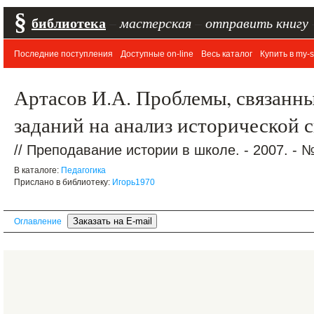
§
библиотека
–
мастерская
–
отправить книгу
Последние поступления
Доступные on-line
Весь каталог
Купить в my-s
Артасов И.А. Проблемы, связанн
заданий на анализ исторической 
// Преподавание истории в школе. - 2007. - 
В каталоге:
Педагогика
Прислано в библиотеку:
Игорь1970
Оглавление