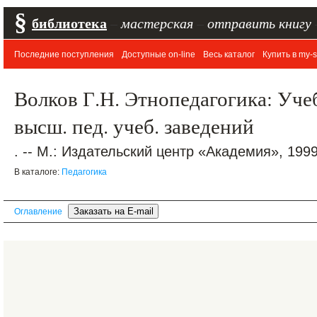
§
библиотека
–
мастерская
–
отправить книгу
Последние поступления
Доступные on-line
Весь каталог
Купить в my-s
Волков Г.Н. Этнопедагогика: Учеб.
высш. пед. учеб. заведений
. -- М.: Издательский центр «Академия», 1999.
В каталоге:
Педагогика
Оглавление