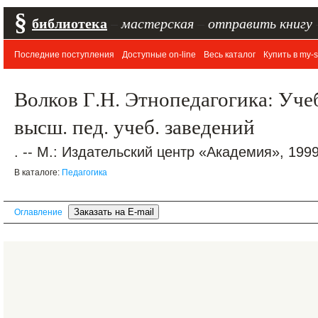
§
библиотека
–
мастерская
–
отправить книгу
Последние поступления
Доступные on-line
Весь каталог
Купить в my-s
Волков Г.Н. Этнопедагогика: Учеб.
высш. пед. учеб. заведений
. -- М.: Издательский центр «Академия», 1999.
В каталоге:
Педагогика
Оглавление