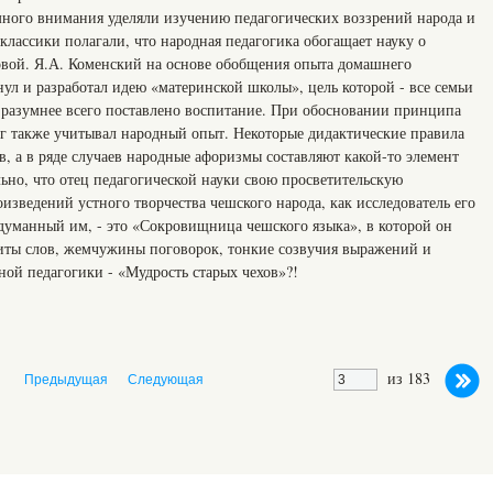
ного внимания уделяли изучению педагогических воззрений народа и
-классики полагали, что народная педагогика обогащает науку о
овой. Я.А. Коменский на основе обобщения опыта домашнего
ул и разработал идею «материнской школы», цель которой - все семьи
е разумнее всего поставлено воспитание. При обосновании принципа
г также учитывал народный опыт. Некоторые дидактические правила
, а в ряде случаев народные афоризмы составляют какой-то элемент
ьно, что отец педагогической науки свою просветительскую
оизведений устного творчества чешского народа, как исследователь его
адуманный им, - это «Сокровищница чешского языка», в которой он
аниты слов, жемчужины поговорок, тонкие созвучия выражений и
дной педагогики - «Мудрость старых чехов»?!
из 183
Предыдущая
Следующая