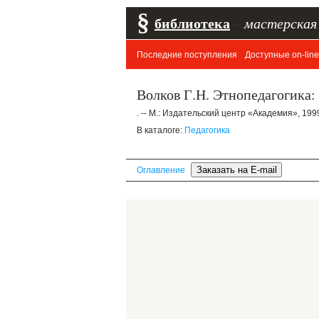
§
библиотека
–
мастерская
Последние поступления
Доступные on-line
Волков Г.Н. Этнопедагогика: У
. -- М.: Издательский центр «Академия», 1999.
В каталоге:
Педагогика
Оглавление