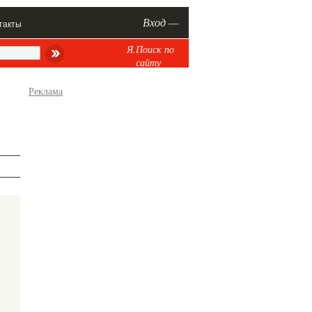
Вход —
такты
Я.Поиск по
сайту
Реклама