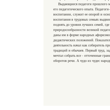
Выдающиеся педагоги прошлого м
его педагогического опыта. Педагоги
воспитании, служит ее опорой и осн
воспитания в трудовых семьях выдвин
поднять до уровня лучших семей, гд
природосообразности великий педаго
даны им в форме народных афоризмов
дидактических положений. Показател
деятельность начал как собиратель пр
традиций и обычаев. Первый труд, з
мечтал собрать все - отточенные гр
оборотов речи. А чудо из чудес наро