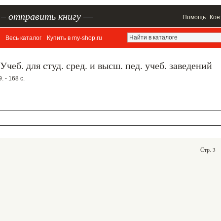
–
отправить книгу
—
Помощь
Кон
Весь каталог
Купить в my-shop.ru
чеб. для студ. сред. и высш. пед. учеб. заведений
 - 168 с.
Стр. 3