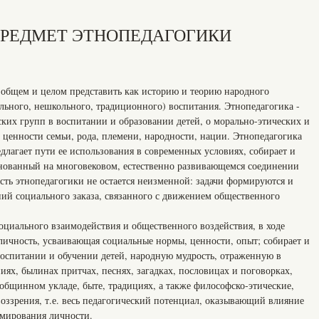
РЕДМЕТ ЭТНОПЕДАГОГИКИ
общем и целом представить как историю и теорию народного
льного, нешкольного, традиционного) воспитания. Этнопедагогика -
ких групп в воспитании и образовании детей, о морально-этических и
 ценности семьи, рода, племени, народности, нации. Этнопедагогика
длагает пути ее использования в современных условиях, собирает и
снованный на многовековом, естественно развивающемся соединении
сть этнопедагогики не остается неизменной: задачи формируются и
ний социального заказа, связанного с движением общественного
оциального взаимодействия и общественного воздействия, в ходе
 личность, усваивающая социальные нормы, ценности, опыт; собирает и
воспитании и обучении детей, народную мудрость, отраженную в
ниях, былинах притчах, песнях, загадках, пословицах и поговорках,
 общинном укладе, быте, традициях, а также философско-этические,
оззрения, т.е. весь педагогический потенциал, оказывающий влияние
рмирования личности.