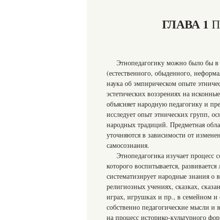
ГЛАВА 1
П
Этнопедагогику можно было бы в 
(естественного, обыденного, неформа
наука об эмпирическом опыте этничес
эстетических воззрениях на исконные
объясняет народную педагогику и пре
исследует опыт этнических групп, о
народных традиций. Предметная обла
уточняются в зависимости от измене
самосознания.
Этнопедагогика изучает процесс с
которого воспитывается, развивается
систематизирует народные знания о 
религиозных учениях, сказках, сказа
играх, игрушках и пр., в семейном и
собственно педагогические мысли и в
на процесс историко-культурного фо