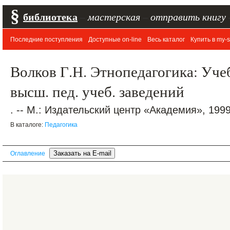
§
библиотека
–
мастерская
–
отправить книгу
Последние поступления
Доступные on-line
Весь каталог
Купить в my-s
Волков Г.Н. Этнопедагогика: Учеб.
высш. пед. учеб. заведений
. -- М.: Издательский центр «Академия», 1999.
В каталоге:
Педагогика
Оглавление