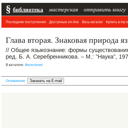
§
библиотека
–
мастерская
–
отправить книгу
Последние поступления
Доступные on-line
Весь каталог
Купить в my-s
Глава вторая. Знаковая природа я
// Общее языкознание: формы существования
ред. Б. А. Серебренникова. – М.: "Наука", 1970
В каталоге:
Филология
Оглавление