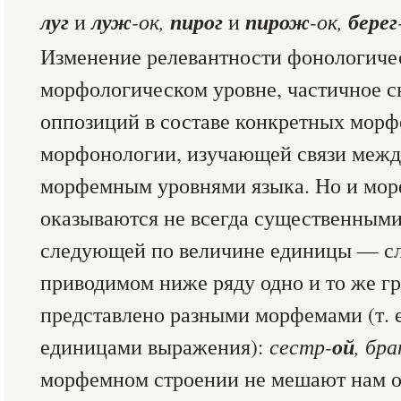
луг
луж
пирог
пирож
берег
и
-ок,
и
-ок,
Изменение релевантности фонологиче
морфологическом уровне, частичное 
оппозиций в составе конкретных морф
морфонологии, изучающей связи межд
морфемным уровнями языка. Но и мо
оказываются не всегда существенным
следующей по величине единицы — сл
приводимом ниже ряду одно и то же г
представлено разными морфемами (т. 
ой
единицами выражения):
сестр-
, бр
морфемном строении не мешают нам о