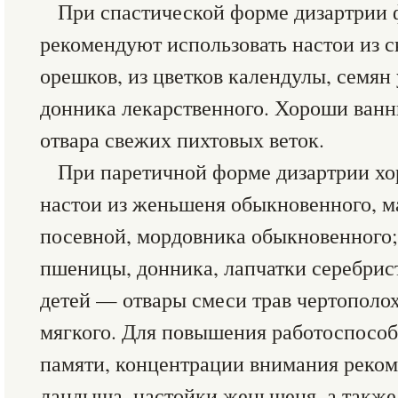
При спастической форме дизартрии 
рекомендуют использовать настои из 
орешков, из цветков календулы, семян 
донника лекарственного. Хороши ванны
отвара свежих пихтовых веток.
При паретичной форме дизартрии х
настои из женьшеня обыкновенного, м
посевной, мордовника обыкновенного; 
пшеницы, донника, лапчатки серебрис
детей — отвары смеси трав чертополо
мягкого. Для повышения работоспосо
памяти, концентрации внимания реком
ландыша, настойки женьшеня, а также