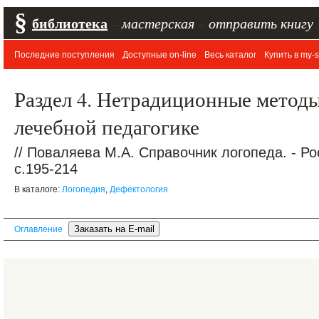
§
библиотека
–
мастерская
–
отправить книгу
Последние поступления
Доступные on-line
Весь каталог
Купить в my-s
Раздел 4. Нетрадиционные метод
лечебной педагогике
// Поваляева М.А. Справочник логопеда. - Ро
c.195-214
В каталоге:
Логопедия
,
Дефектология
Оглавление