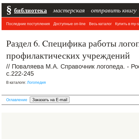
§
библиотека
–
мастерская
–
отправить книгу
Последние поступления
Доступные on-line
Весь каталог
Купить в my-s
Раздел 6. Cпецифика работы лого
профилактических учреждений
// Поваляева М.А. Справочник логопеда. - Ро
c.222-245
В каталоге:
Логопедия
Оглавление