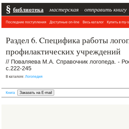
§
библиотека
–
мастерская
–
отправить книгу
Последние поступления
Доступные on-line
Весь каталог
Купить в my-s
Раздел 6. Cпецифика работы лого
профилактических учреждений
// Поваляева М.А. Справочник логопеда. - Ро
c.222-245
В каталоге:
Логопедия
Книга