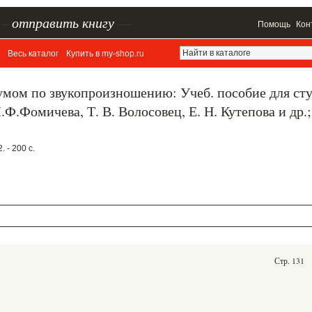
–
отправить книгу
—
Помощь
Кон
Весь каталог
Купить в my-shop.ru
мом по звукопроизношению: Учеб. пособие для сту
М.Ф.Фомичева, Т. В. Волосовец, Е. Н. Кутепова и др.;
 - 200 с.
Стр. 131