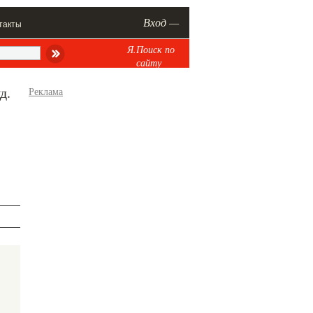
Вход —
такты
Я.Поиск по
сайту
д.
Реклама