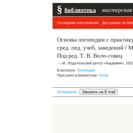
§
библиотека
–
мастерская
Последние поступления
Доступные on-line
Основы логопедии с практику
сред. пед. учеб, заведений / 
Под ред. Т. В. Воло-совец
. -- М.: Издательский центр «Академия», 2002.
В каталоге:
Логопедия
Прислано в библиотеку:
Goran
Оглавление