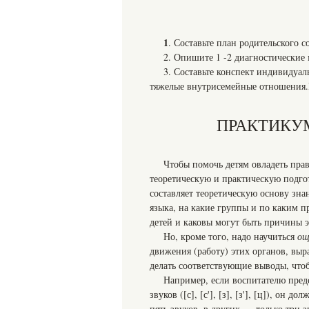
1
. Составьте план родительского с
2. Опишите 1 -2 диагностические
3. Составьте конспект индивидуа
тяжелые внутрисемейные отношения
ПРАКТИКУ
Чтобы помочь детям овладеть пр
теоретическую и практическую подго
составляет теоретическую основу зна
языка, на какие группы и по каким п
детей и каковы могут быть причины 
Но, кроме того, надо научиться
о
движения (работу) этих органов, вы
делать соответствующие выводы, чтоб
Например, если воспитателю пре
звуков ([с], [с'], [з], [з'], [ц]), он
пять звуков, в других — только три звук