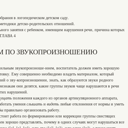
обрания в логопедическом детском саду.
 методики детско-родительских отношений.
льного занятия с ребенком, имеющим нарушения речи, причина которых
.ГЛАВА 4
М ПО ЗВУКОПРОИЗНОШЕНИЮ
авильным звукопроизноше-нием, воспитатель должен иметь хорошую
товку. Ему совершенно необходимо владеть материалом, который
ний о зву-копроизношении, знать, как образуются звуки родного
ризнакам они делятся, какие группы звуков чаще нарушаются в речи
этих нарушений.
щущать
положения каждого из органов артикуляционного аппарата,
работать умения
слышать
и
видеть
любые отклонения от нормы и уметь
ы правильно организовать работу.
дстоит работа по формированию или коррекции группы свистящих
 должен хорошо представлять, почему в одних случаях могут нарушаться все
а ([с], [з], [ц]), или два ([с'], [з']), или один ([ц]), а также уметь