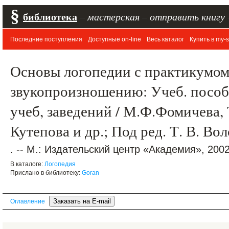
§
библиотека
–
мастерская
–
отправить книгу
Последние поступления
Доступные on-line
Весь каталог
Купить в my-s
Основы логопедии с практикумом
звукопроизношению: Учеб. пособие
учеб, заведений / М.Ф.Фомичева, Т
Кутепова и др.; Под ред. Т. В. Во
. -- М.: Издательский центр «Академия», 2002.
В каталоге:
Логопедия
Прислано в библиотеку:
Goran
Оглавление