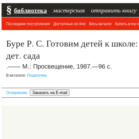
§
библиотека
–
мастерская
–
отправить книгу
Последние поступления
Доступные on-line
Весь каталог
Купить в my-s
Буре Р. С. Готовим детей к школе:
дет. сада
.—— М.: Просвещение, 1987.—96 с.
В каталоге:
Педагогика
Оглавление