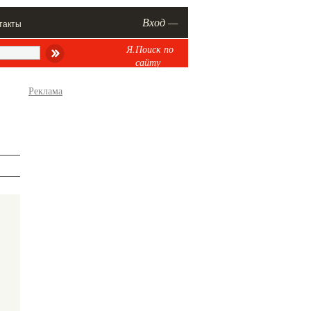
Вход —
такты
Я.Поиск по
сайту
Реклама