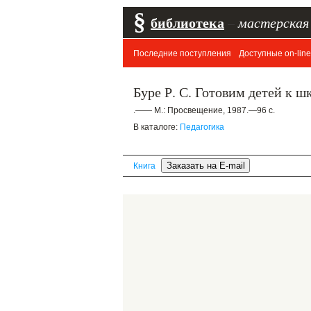
§
библиотека
–
мастерская
Последние поступления
Доступные on-line
Буре Р. С. Готовим детей к шк
.—— М.: Просвещение, 1987.—96 с.
В каталоге:
Педагогика
Книга