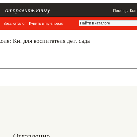
–
отправить книгу
—
Помощь
Кон
Весь каталог
Купить в my-shop.ru
оле: Кн. для воспитателя дет. сада
Оглавление