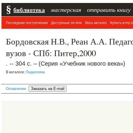
§
библиотека
–
мастерская
–
отправить книгу
Последние поступления
Доступные on-line
Весь каталог
Купить в my-s
Бордовская Н.В., Реан А.А. Педаг
вузов - СПб: Питер,2000
. -- 304 с. – (Серия «Учебник нового века»)
В каталоге:
Педагогика
Оглавление