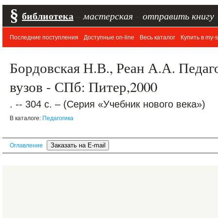
§
библиотека
–
мастерская
–
отправить книгу
Последние поступления
Доступные on-line
Весь каталог
Купить в my-s
Бордовская Н.В., Реан А.А. Педаг
вузов - СПб: Питер,2000
. -- 304 с. – (Серия «Учебник нового века»)
В каталоге:
Педагогика
Оглавление