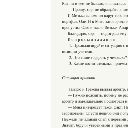
Как ни в чем не бывало, она сказала:
— Прошу, сэр, не обращайте вни
И Митька вспомнил вдруг того вес
портфель Оле. И в Мите заговорила г
пропустил Олю и назло Витьке, Андре
Благодарю, сэр, — подыграла ему 
В о п р о с ы и з а д а н и я
1. Проанализируйте ситуацию с п
позиции учителя.
2. Что такое гордость у человека?
3. Какие воспитательные приемы
Ситуация критики
Гмырю и Грекова вызвал арбитр,
— Нужно пояснить, почему не раб
арбитр и выжидательно посмотрела на
— Меня интересует такой факт. П
забракованы. Спустя неделю они пол
Неужели печальный опыт с первыми 
Значит, будучи уверенными в правиль