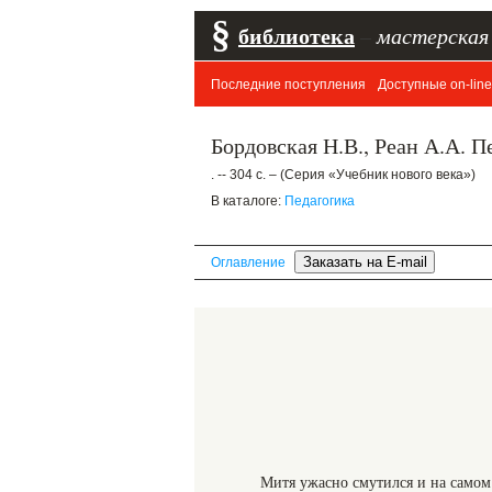
§
библиотека
–
мастерская
Последние поступления
Доступные on-line
Бордовская Н.В., Реан А.А. П
. -- 304 с. – (Серия «Учебник нового века»)
В каталоге:
Педагогика
Оглавление
Митя ужасно смутился и на самом