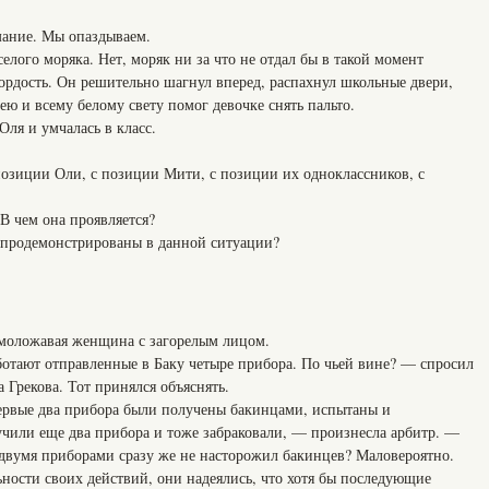
мание. Мы опаздываем.
елого моряка. Нет, моряк ни за что не отдал бы в такой момент
ордость. Он решительно шагнул вперед, распахнул школьные двери,
ю и всему белому свету помог девочке снять пальто.
Оля и умчалась в класс.
озиции Оли, с позиции Мити, с позиции их одноклассников, с
 В чем она проявляется?
 продемонстрированы в данной ситуации?
 моложавая женщина с загорелым лицом.
отают отправленные в Баку четыре прибора. По чьей вине? — спросил
 Грекова. Тот принялся объяснять.
ервые два прибора были получены бакинцами, испытаны и
учили еще два прибора и тоже забраковали, — произнесла арбитр. —
двумя приборами сразу же не насторожил бакинцев? Маловероятно.
ности своих действий, они надеялись, что хотя бы последующие