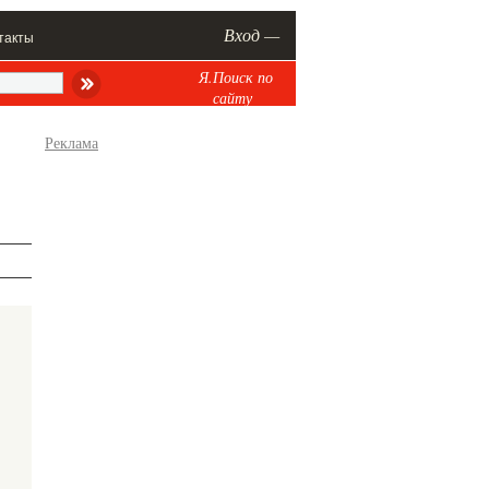
Вход —
такты
Я.Поиск по
сайту
Реклама