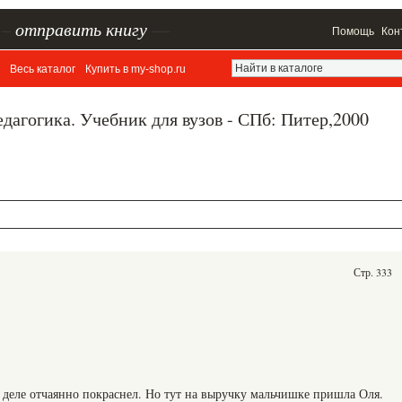
–
отправить книгу
—
Помощь
Кон
Весь каталог
Купить в my-shop.ru
едагогика. Учебник для вузов - СПб: Питер,2000
Стр. 333
 деле отчаянно покраснел. Но тут на выручку мальчишке пришла Оля.