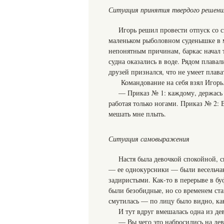
Ситуация принятия твердого решения 
Игорь решил провести отпуск со 
маленьком рыболовном суденышке в мо
непонятным причинам, баркас начал то
судна оказались в воде. Рядом плава
друзей признался, что не умеет плава
Командование на себя взял Игорь
— Приказ № 1: каждому, держась 
работая только ногами. Приказ № 2: 
мешать мне плыть.
Ситуация самовыражения
Настя была девочкой спокойной, 
— ее однокурсники — были весельча
задиристыми. Как-то в перерыве в бу
были безобидные, но со временем ста
смутилась — по лицу было видно, как
И тут вдруг вмешалась одна из д
— Вы чего это набросились на дев