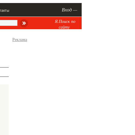
Вход —
такты
Я.Поиск по
сайту
Реклама