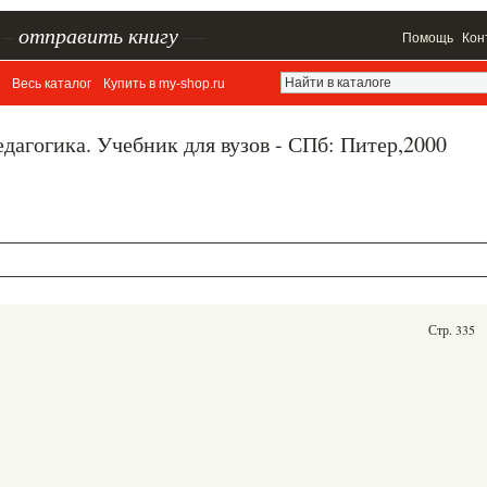
–
отправить книгу
—
Помощь
Кон
Весь каталог
Купить в my-shop.ru
едагогика. Учебник для вузов - СПб: Питер,2000
Стр. 335