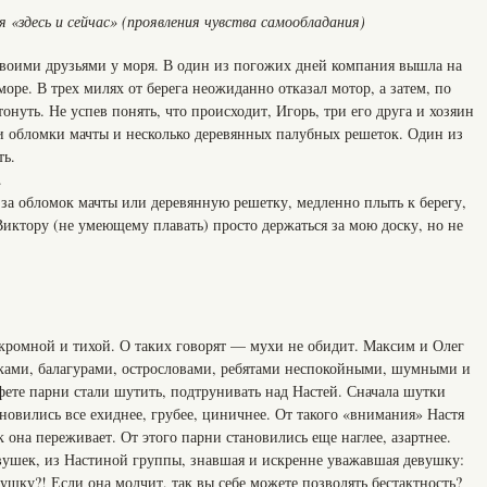
«здесь и сейчас» (проявления чувства самообладания)
своими друзьями у моря. В один из погожих дней компания вышла на
ре. В трех милях от берега неожиданно отказал мотор, а затем, по
нуть. Не успев понять, что происходит, Игорь, три его друга и хозяин
ли обломки мачты и несколько деревянных палубных решеток. Один из
ть.
.
за обломок мачты или деревянную решетку, медленно плыть к берегу,
Виктору (не умеющему плавать) просто держаться за мою доску, но не
скромной и тихой. О таких говорят — мухи не обидит. Максим и Олег
ками, балагурами, острословами, ребятами неспокойными, шумными и
фете парни стали шутить, подтрунивать над Настей. Сначала шутки
новились все ехиднее, грубее, циничнее. От такого «внимания» Настя
 она переживает. От этого парни становились еще наглее, азартнее.
евушек, из Настиной группы, знавшая и искренне уважавшая девушку:
ушку?! Если она молчит, так вы себе можете позволять бестактность?