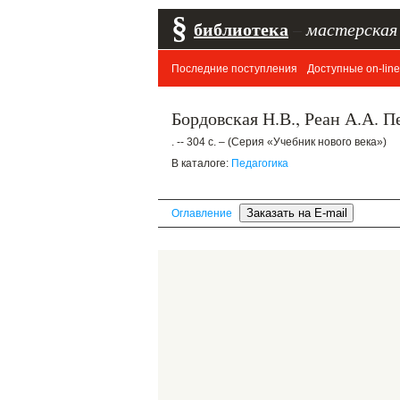
§
библиотека
–
мастерская
Последние поступления
Доступные on-line
Бордовская Н.В., Реан А.А. П
. -- 304 с. – (Серия «Учебник нового века»)
В каталоге:
Педагогика
Оглавление