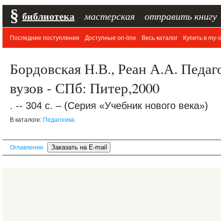
§
библиотека
–
мастерская
–
отправить книгу
Последние поступления
Доступные on-line
Весь каталог
Купить в my-s
Бордовская Н.В., Реан А.А. Педаг
вузов - СПб: Питер,2000
. -- 304 с. – (Серия «Учебник нового века»)
В каталоге:
Педагогика
Оглавление