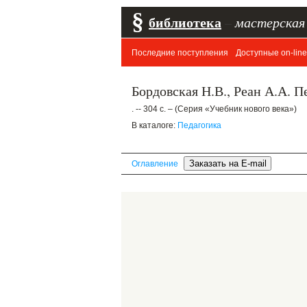
§
библиотека
–
мастерская
Последние поступления
Доступные on-line
Бордовская Н.В., Реан А.А. П
. -- 304 с. – (Серия «Учебник нового века»)
В каталоге:
Педагогика
Оглавление