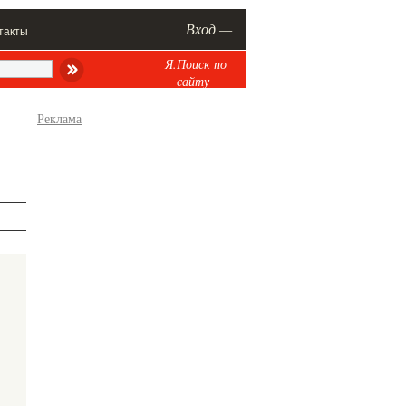
Вход —
такты
Я.Поиск по
сайту
Реклама