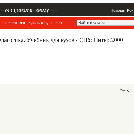
–
отправить книгу
—
Помощь
Кон
Весь каталог
Купить в my-shop.ru
едагогика. Учебник для вузов - СПб: Питер,2000
Стр. 52