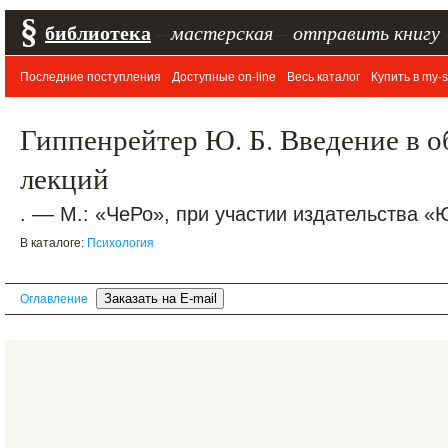
§
библиотека
–
мастерская
–
отправить книгу
Последние поступления
Доступные on-line
Весь каталог
Купить в my-s
Гиппенрейтер Ю. Б. Введение в 
лекций
. –– М.: «ЧеРо», при участии издательства «Ю
В каталоге:
Психология
Оглавление