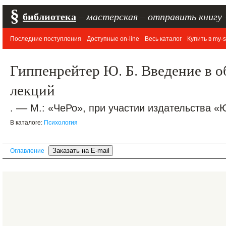
§
библиотека
–
мастерская
–
отправить книгу
Последние поступления
Доступные on-line
Весь каталог
Купить в my-s
Гиппенрейтер Ю. Б. Введение в 
лекций
. –– М.: «ЧеРо», при участии издательства «Ю
В каталоге:
Психология
Оглавление