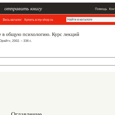
–
отправить книгу
—
Помощь
Кон
Весь каталог
Купить в my-shop.ru
е в общую психологию. Курс лекций
Юрайт», 2002. – 336 с.
Оглавление