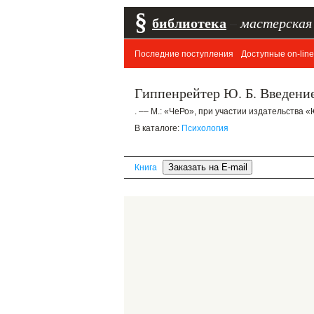
§
библиотека
–
мастерская
Последние поступления
Доступные on-line
Гиппенрейтер Ю. Б. Введени
. –– М.: «ЧеРо», при участии издательства «
В каталоге:
Психология
Книга