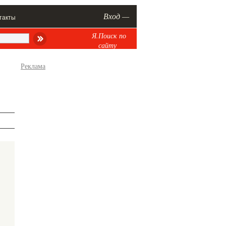
Вход —
такты
Я.Поиск по
сайту
Реклама