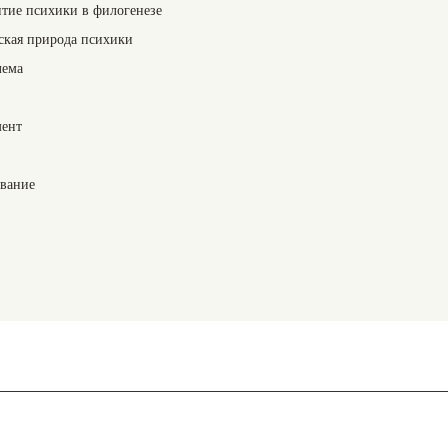
тие психики в филогенезе
ская природа психики
лема
мент
ование