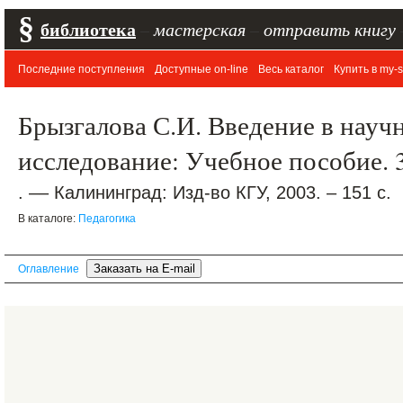
§
библиотека
–
мастерская
–
отправить книгу
Последние поступления
Доступные on-line
Весь каталог
Купить в my-s
Брызгалова С.И. Введение в науч
исследование: Учебное пособие. 3-
. –– Калининград: Изд-во КГУ, 2003. – 151 с.
В каталоге:
Педагогика
Оглавление