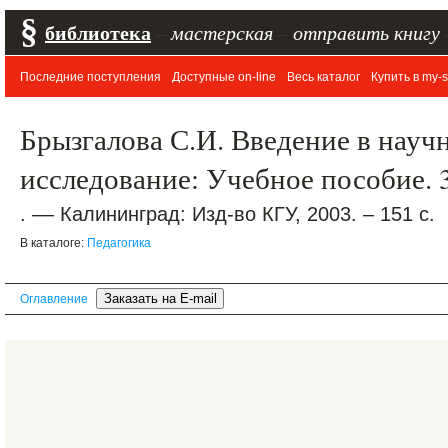
§
библиотека
–
мастерская
–
отправить книгу
Последние поступления
Доступные on-line
Весь каталог
Купить в my-s
Брызгалова С.И. Введение в науч
исследование: Учебное пособие. 3-
. –– Калининград: Изд-во КГУ, 2003. – 151 с.
В каталоге:
Педагогика
Оглавление