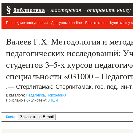
§
библиотека
–
мастерская
–
отправить книгу
Последние поступления
Доступные on-line
Весь каталог
Купить в my-s
Валеев Г.Х. Методология и метод
педагогических исследований: Уч
студентов 3–5-х курсов педагогич
специальности «031000 – Педагог
.–– Стерлитамак: Стерлитамак. гос. пед. ин-т,
В каталоге:
Педагогика
,
Психология
Прислано в библиотеку:
ЗНШЯ
Книга