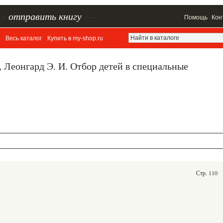
–
отправить книгу
—
Помощь
Кон
Весь каталог
Купить в my-shop.ru
., Леонгард Э. И. Отбор детей в специальные
Стр. 110