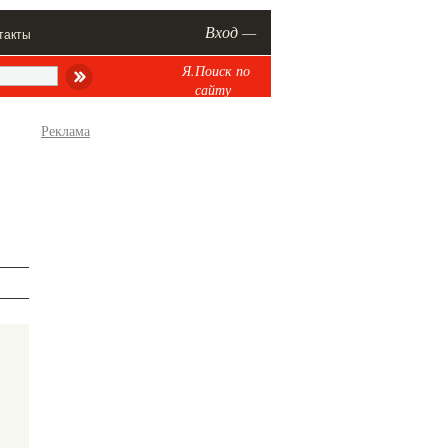
Вход —
такты
Я.Поиск по
сайту
Реклама