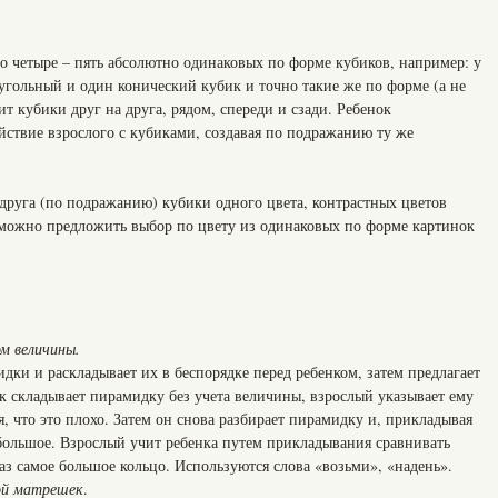
по четыре – пять абсолютно одинаковых по форме кубиков, например: у
угольный и один конический кубик и точно такие же по форме (а не
ит кубики друг на друга, рядом, спереди и сзади. Ребенок
йствие взрослого с кубиками, создавая по подражанию ту же
 друга (по подражанию) кубики одного цвета, контрастных цветов
 можно предложить выбор по цвету из одинаковых по форме картинок
м величины.
дки и раскладывает их в беспорядке перед ребенком, затем предлагает
к складывает пирамидку без учета величины, взрослый указывает ему
я, что это плохо. Затем он снова разбирает пирамидку и, прикладывая
 большое. Взрослый учит ребенка путем прикладывания сравнивать
аз самое большое кольцо. Используются слова «возьми», «надень».
ой матрешек
.