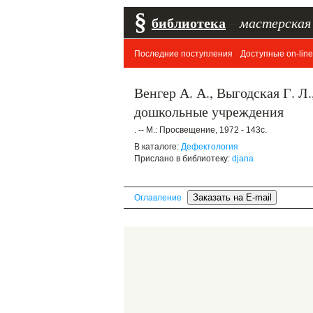
§
библиотека
–
мастерская
Последние поступления
Доступные on-line
Венгер А. А., Выгодская Г. Л
дошкольные учреждения
. -- М.: Просвещение, 1972 - 143с.
В каталоге:
Дефектология
Прислано в библиотеку:
djana
Оглавление