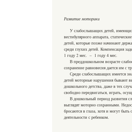
Развитие моторики
У слабослышащих детей, имеющих
вестибулярного аппарата, статически
детей, которые позже начинают держат
среди глухих детей. Компенсация заде
1 году 2 мес. – 1 году 4 мес.
В преддошкольном возрасте слабо
сохранение равновесия дается им с тр
Среди слабослышащих имеется зна
детей моторные нарушения бывают вы
дошкольного детства, даже в тех слу
свободно передвигаться, играть, осу
В дошкольный период развития сл
выглядят моторно сохранными. Недос
бросаются в глаза, хотя и могут бы
деятельности с ребенком.