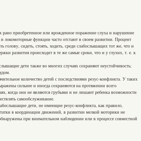
 рано приобретенное или врожденное поражение слуха и нарушение
е и локомоторные функции часто отстают в своем развитии. Процент
ь голову, сидеть, стоять, ходить, среди слабослышащих тот же, что и
ржки развития происходит в те же самые сроки, что и у глухих, т. е. к
слышащие дети также во многих случаях сохраняют неустойчивость;
удом.
чительное количество детей с последствиями резус-конфликта. У таких
ражены сильнее и иногда сохраняются на протяжении всего
чаях, когда они не являются грубыми и не лишают ребенка возможности
ществлять самообслуживание.
абослышащие дети, не имеющие резус-конфликта, как правило,
татки в координации движений, в развитии мелкой моторики не
ть обнаружены при внимательном наблюдении или в процессе совместной