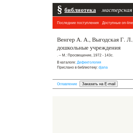
§
библиотека
–
мастерская
Последние поступления
Доступные on-line
Венгер А. А., Выгодская Г. Л
дошкольные учреждения
. -- М.: Просвещение, 1972 - 143с.
В каталоге:
Дефектология
Прислано в библиотеку:
djana
Оглавление