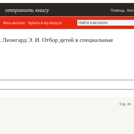
–
отправить книгу
—
Помощь
Кон
Весь каталог
Купить в my-shop.ru
., Леонгард Э. И. Отбор детей в специальные
Стр. 26