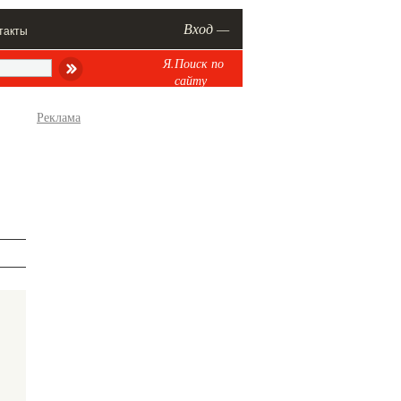
Вход —
такты
Я.Поиск по
сайту
Реклама