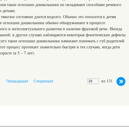
ения такие оглохшие дошкольники не овладевают способами речевого
 детьми.
тяжелое состояние длится недолго. Обычно это относится к детям
ие оглохшие дошкольники обычно обнаруживают в процессе
ного и интеллектуального развития и наличие фразовой речи. Иногда
ранной; в других случаях наблюдаются некоторые фонетические дефекты
сего такие оглохшие дошкольники начинают понимать с губ родителей
т процесс протекает значительно быстрее в тех случаях, когда дети
расте (в 5 – 7 лет).
из 131
Предыдущая
Следующая