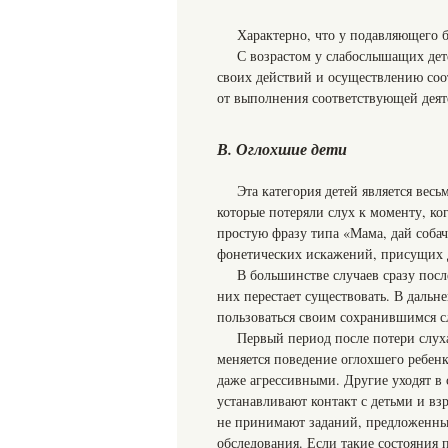
Характерно, что у подавляющего 
С возрастом у слабослышащих дет
своих действий и осуществлению соо
от выполнения соответствующей деят
В. Оглохшие дети
Эта категория детей является весь
которые потеряли слух к моменту, ко
простую фразу типа «Мама, дай собачк
фонетических искажений, присущих д
В большинстве случаев сразу посл
них перестает существовать. В дальн
пользоваться своим сохранившимся с
Первый период после потери слуха 
меняется поведение оглохшего ребен
даже агрессивными. Другие уходят в
устанавливают контакт с детьми и вз
не принимают заданий, предложенны
обследования. Если такие состояния 