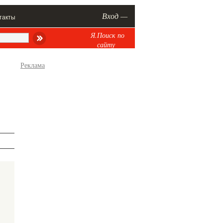
Вход —
такты
Я.Поиск по
сайту
Реклама