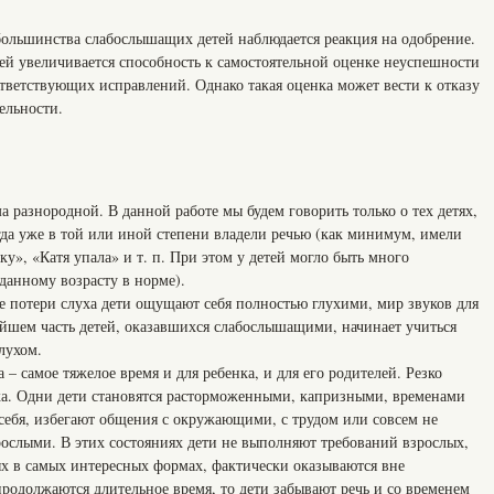
большинства слабослышащих детей наблюдается реакция на одобрение.
ей увеличивается способность к самостоятельной оценке неуспешности
тветствующих исправлений. Однако такая оценка может вести к отказу
ельности.
ма разнородной. В данной работе мы будем говорить только о тех детях,
гда уже в той или иной степени владели речью (как минимум, имели
у», «Катя упала» и т. п. При этом у детей могло быть много
анному возрасту в норме).
е потери слуха дети ощущают себя полностью глухими, мир звуков для
ейшем часть детей, оказавшихся слабослышащими, начинает учиться
лухом.
– самое тяжелое время и для ребенка, и для его родителей. Резко
ка. Одни дети становятся расторможенными, капризными, временами
 себя, избегают общения с окружающими, с трудом или совсем не
рослыми. В этих состояниях дети не выполняют требований взрослых,
х в самых интересных формах, фактически оказываются вне
продолжаются длительное время, то дети забывают речь и со временем