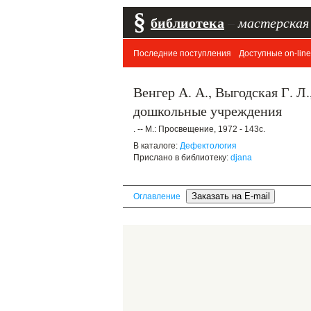
§
библиотека
–
мастерская
Последние поступления
Доступные on-line
Венгер А. А., Выгодская Г. Л
дошкольные учреждения
. -- М.: Просвещение, 1972 - 143с.
В каталоге:
Дефектология
Прислано в библиотеку:
djana
Оглавление