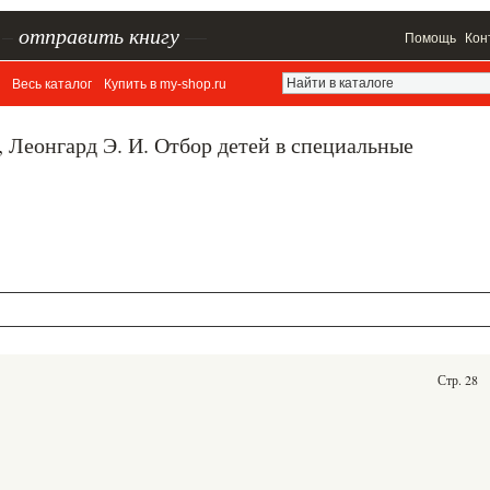
–
отправить книгу
—
Помощь
Кон
Весь каталог
Купить в my-shop.ru
., Леонгард Э. И. Отбор детей в специальные
Стр. 28