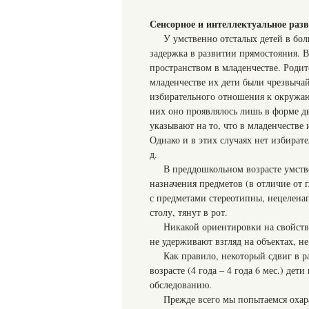
Сенсорное и интеллектуальное раз
У умственно отсталых детей в бол
задержка в развитии прямостояния. В
пространством в младенчестве. Родит
младенчестве их дети были чрезвычай
избирательного отношения к окружаю
них оно проявлялось лишь в форме д
указывают на то, что в младенчестве
Однако и в этих случаях нет избират
д.
В преддошкольном возрасте умств
назначения предметов (в отличие от
с предметами стереотипны, нецелена
столу, тянут в рот.
Никакой ориентировки на свойства
не удерживают взгляд на объектах, н
Как правило, некоторый сдвиг в р
возрасте (4 года – 4 года 6 мес.) де
обследованию.
Прежде всего мы попытаемся охара