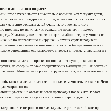
витие в дошкольном возрасте
ьшинстве случаев имеется значительно большая, чем у глухих детей,
 этой связи они с задержкой и с трудом знакомятся с окружающим их
ели умственно отсталых детей очень часто отмечают, что в
но инертны, не тянулись к игрушкам, не проявляли никакого
щему. Хватание у них появлялось чрезвычайно поздно; у многих из
вижения по направлению к игрушке. В других случаях родители
 их ребенок имел очень беспокойный характер и беспричинно плакал.
ельного отношения к окружающему, интереса к предмету, хватания и т.
енно отсталые дети не проявляют понимания функционального
 глухих), не совершают даже специфических манипуляций. Их действия
правленны. Многие дети бросают игрушки на пол, постукивают ими по
 объектов у маленьких умственно отсталых усмотреть не удается. Дети
е рассматривают их.
азвитии умственно отсталых детей происходит после 4 лет. В этом
ти начинают принимать задания и в большей мере поддаются
ктеризовать сенсорное и интеллектуальное развитие той категории