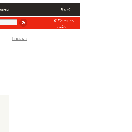
Вход —
такты
Я.Поиск по
сайту
Реклама