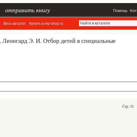
–
отправить книгу
—
Помощь
Кон
Весь каталог
Купить в my-shop.ru
., Леонгард Э. И. Отбор детей в специальные
Стр. 32