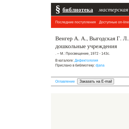
§
библиотека
–
мастерская
Последние поступления
Доступные on-line
Венгер А. А., Выгодская Г. Л
дошкольные учреждения
. -- М.: Просвещение, 1972 - 143с.
В каталоге:
Дефектология
Прислано в библиотеку:
djana
Оглавление