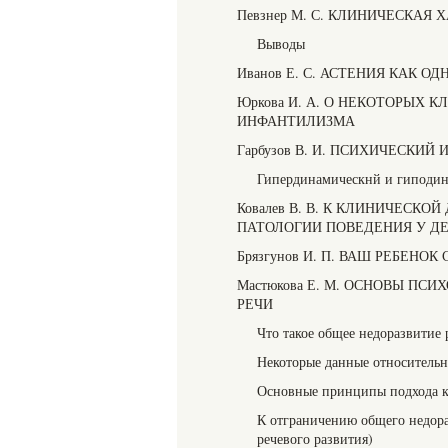
Певзнер М. С. КЛИНИЧЕСКА
Выводы
Иванов Е. С. АСТЕНИЯ КАК 
Юркова И. А. О НЕКОТОРЫХ
ИНФАНТИЛИЗМА
Гарбузов В. И. ПСИХИЧЕСКИ
Гипердинамическнй и гиподи
Ковалев В. В. К КЛИНИЧЕС
ПАТОЛОГИИ ПОВЕДЕНИЯ У ДЕ
Брязгунов И. П. ВАШ РЕБЕНО
Мастюкова Е. М. ОСНОВЫ П
РЕЧИ
Что такое общее недоразвитие 
Некоторые данные относительн
Основные принципы подхода к
К отграничению общего недораз
речевого развития)