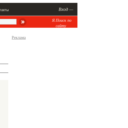
Вход —
такты
Я.Поиск по
сайту
Реклама