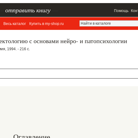
–
отправить книгу
—
Помощь
Кон
Весь каталог
Купить в my-shop.ru
ектологию с основами нейро- и патопсихологии
я, 1994. - 216 с.
Оглавление