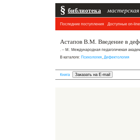
§
библиотека
–
мастерская
Последние поступления
Доступные on-line
Астапов В.М. Введение в деф
. -- М.: Международная педагогичекая академи
В каталоге:
Психология
,
Дефектология
Книга