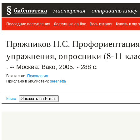
§
библиотека
–
мастерская
–
отправить книгу
Последние поступления
Доступные on-line
Весь каталог
Купить в my-s
Пряжников Н.С. Профориентация 
упражнения, опросники (8-11 кла
. -- Москва: Вако, 2005. - 288 с.
В каталоге:
Психология
Прислано в библиотеку:
serenetta
Книга