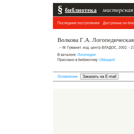
§
библиотека
–
мастерская
Последние поступления
Доступные on-line
Волкова Г.А. Логопедическая 
. -- М: Гуманит. изд. центр ВЛАДОС, 2002. - 2
В каталоге:
Логопедия
Прислано в библиотеку:
Olikaapril
Оглавление