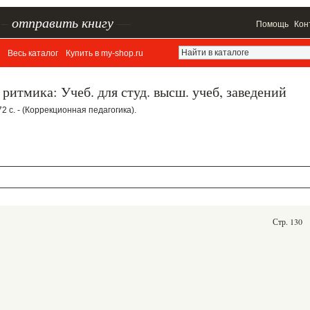
–
отправить книгу
—
Помощь
Кон
Весь каталог
Купить в my-shop.ru
ритмика: Учеб. для студ. высш. учеб, заведений
72 с. - (Коррекционная педагогика).
Стр. 130