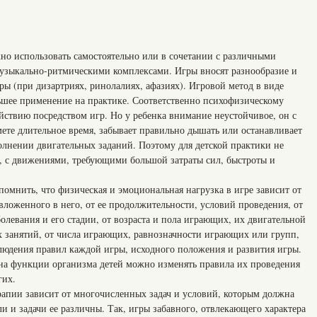
но использовать самостоятельно или в сочетании с различными
узыкально-ритмическими комплексами. Игры вносят разнообразие и
ы (при дизартриях, ринолалиях, афазиях). Игровой метод в виде
ьшее применение на практике. Соответственно психофизическому
йствию посредством игр. Но у ребенка внимание неустойчивое, он с
ете длительное время, забывает правильно дышать или останавливает
олнении двигательных заданий. Поэтому для детской практики не
, с движениями, требующими большой затраты сил, быстроты и
 помнить, что физическая и эмоциональная нагрузка в игре зависит от
, вложенного в него, от ее продолжительности, условий проведения, от
олевания и его стадии, от возраста и пола играющих, их двигательной
 занятий, от числа играющих, равнозначности играющих или групп,
людения правил каждой игры, исходного положения и развития игры.
на функции организма детей можно изменять правила их проведения
гих.
рапии зависит от многочисленных задач и условий, которым должна
ли и задачи ее различны. Так, игры забавного, отвлекающего характера