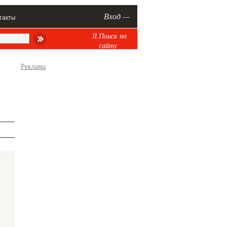
Вход —
такты
Я.Поиск по
сайту
Реклама