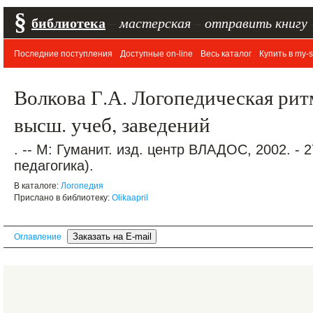
§
библиотека
–
мастерская
–
отправить книгу
Последние поступления
Доступные on-line
Весь каталог
Купить в my-s
Волкова Г.А. Логопедическая ритм
высш. учеб, заведений
. -- М: Гуманит. изд. центр ВЛАДОС, 2002. - 
педагогика).
В каталоге:
Логопедия
Прислано в библиотеку:
Olikaapril
Оглавление