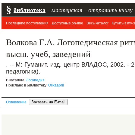
§
библиотека
–
мастерская
–
отправить книгу
Последние поступления
Доступные on-line
Весь каталог
Купить в my-s
Волкова Г.А. Логопедическая ритм
высш. учеб, заведений
. -- М: Гуманит. изд. центр ВЛАДОС, 2002. - 
педагогика).
В каталоге:
Логопедия
Прислано в библиотеку:
Olikaapril
Оглавление