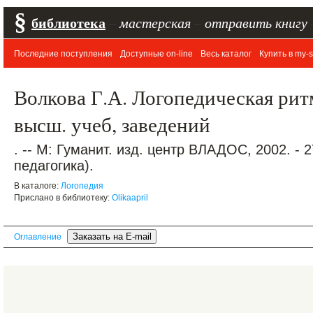
§
библиотека
–
мастерская
–
отправить книгу
Последние поступления
Доступные on-line
Весь каталог
Купить в my-s
Волкова Г.А. Логопедическая ритм
высш. учеб, заведений
. -- М: Гуманит. изд. центр ВЛАДОС, 2002. - 
педагогика).
В каталоге:
Логопедия
Прислано в библиотеку:
Olikaapril
Оглавление