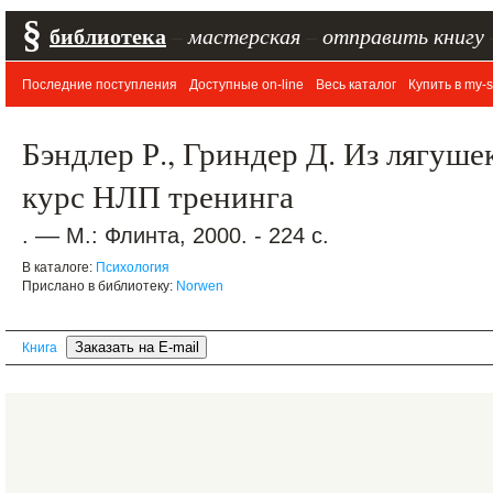
§
библиотека
–
мастерская
–
отправить книгу
Последние поступления
Доступные on-line
Весь каталог
Купить в my-s
Бэндлер Р., Гриндер Д. Из лягуше
курс НЛП тренинга
. –– М.: Флинта, 2000. - 224 с.
В каталоге:
Психология
Прислано в библиотеку:
Norwen
Книга