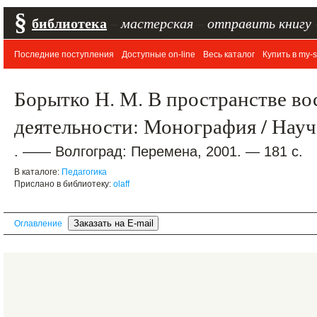
§
библиотека
–
мастерская
–
отправить книгу
Последние поступления
Доступные on-line
Весь каталог
Купить в my-s
Борытко Н. М. В пространстве во
деятельности: Монография / Науч.
. —— Волгоград: Перемена, 2001. — 181 с.
В каталоге:
Педагогика
Прислано в библиотеку:
olaff
Оглавление