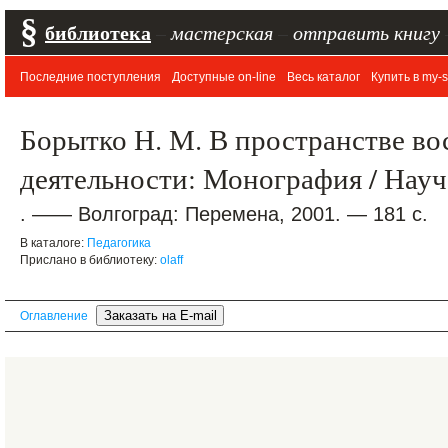
§
библиотека
–
мастерская
–
отправить книгу
Последние поступления
Доступные on-line
Весь каталог
Купить в my-s
Борытко Н. М. В пространстве во
деятельности: Монография / Науч.
. —— Волгоград: Перемена, 2001. — 181 с.
В каталоге:
Педагогика
Прислано в библиотеку:
olaff
Оглавление