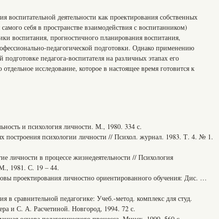
ия воспитательной деятельности как проектирования собственных
я самого себя в пространстве взаимодействия с воспитанником)
тики воспитания, прогностичного планирования воспитания,
рофессионально-педагогической подготовки. Однако применению
 подготовке педагога-воспитателя на различных этапах его
отдельное исследование, которое в настоящее время готовится к
ьность и психология личности. М., 1980. 334 с.
х построения психологии личности // Психол. журнал. 1983. Т. 4. № 1.
ие личности в процессе жизнедеятельности // Психология
, 1981. С. 19 – 44.
овы проектирования личностно ориентированного обучения: Дис. …
я в сравнительной педагогике: Учеб.-метод. комплекс для студ.
ера и С. А. Расчетиной. Новгород, 1994. 72 с.
нная основа педагогического процесса. Минск, 1990. 560 с.