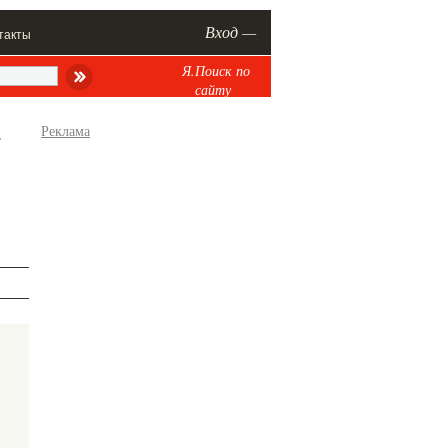
Вход —
такты
Я.Поиск по
сайту
.
Реклама