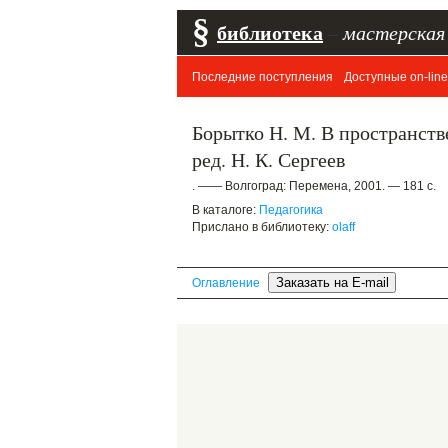
§
библиотека
–
мастерская
Последние поступления
Доступные on-line
Борытко Н. М. В пространств
ред. Н. К. Сергеев
. —— Волгоград: Перемена, 2001. — 181 с.
В каталоге:
Педагогика
Прислано в библиотеку:
olaff
Оглавление