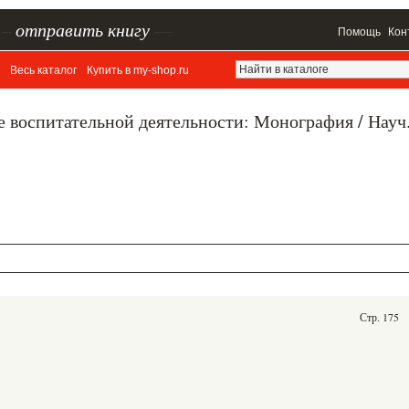
–
отправить книгу
—
Помощь
Кон
Весь каталог
Купить в my-shop.ru
е воспитательной деятельности: Монография / Науч
Стр. 175