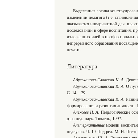
Выделенная логика конструирован
изменений педагога (т.е. становлени
оказывается инвариантной для: прак
исследований в сфере воспитания, п
изложенных идей в профессиональной
непрерывного образования посвящено 
печати.
Литература
Абульханова-Славская К. А.
Деятел
Абульханова-Славская К. А.
О путя
С. 14 – 29.
Абульханова-Славская К. А.
Развит
формирования и развития личности. М.
Алексеев Н. А.
Педагогические осн
д‑ра пед. наук. Тюмень, 1997.
Альтернативные
модели воспитани
педвузов. Ч. 1 / Под ред. М. Н. Певзн
Амонашвили Ш. А.
Личностно-гума