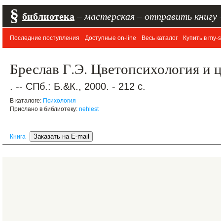
§
библиотека
–
мастерская
–
отправить книгу
Последние поступления
Доступные on-line
Весь каталог
Купить в my-s
Бреслав Г.Э. Цветопсихология и ц
. -- СПб.: Б.&К., 2000. - 212 с.
В каталоге:
Психология
Прислано в библиотеку:
nehlest
Книга