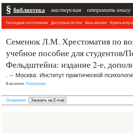
§
библиотека
–
мастерская
–
отправить книгу
Последние поступления
Доступные on-line
Весь каталог
Купить в my-s
Семенюк Л.М. Хрестоматия по во
учебное пособие для студентов/По
Фельдштейна: издание 2-е, допол
. -- Москва: Институт практической психологии
В каталоге:
Психология
Оглавление