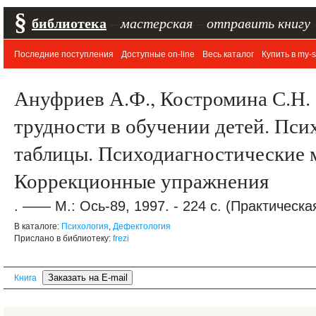
§
библиотека
–
мастерская
–
отправить книгу
Последние поступления
Доступные on-line
Весь каталог
Купить в my-s
Ануфриев А.Ф., Костромина С.Н. 
трудности в обучении детей. Пси
таблицы. Психодиагностические 
Коррекционные упражнения
. —— М.: Ось-89, 1997. - 224 с. (Практическа
В каталоге:
Психология
,
Дефектология
Прислано в библиотеку:
frezi
Книга