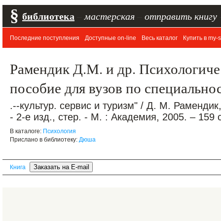
§
библиотека
–
мастерская
–
отправить книгу
Последние поступления
Доступные on-line
Весь каталог
Купить в my-s
Рамендик Д.М. и др. Психологиче
пособие для вузов по специально
.--культур. сервис и туризм" / Д. М. Рамендик
- 2-е изд., стер. - М. : Академия, 2005. – 159 
В каталоге:
Психология
Прислано в библиотеку:
Дюша
Книга