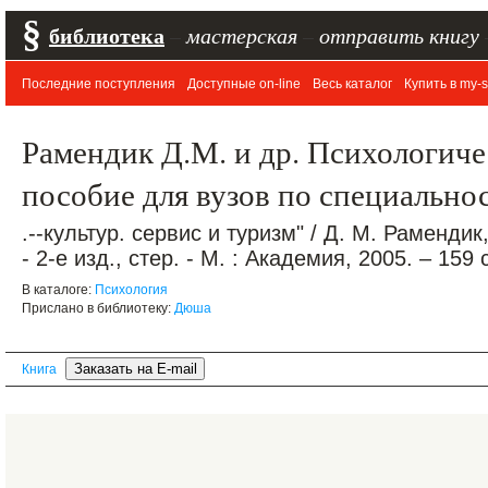
§
библиотека
–
мастерская
–
отправить книгу
Последние поступления
Доступные on-line
Весь каталог
Купить в my-s
Рамендик Д.М. и др. Психологиче
пособие для вузов по специально
.--культур. сервис и туризм" / Д. М. Рамендик
- 2-е изд., стер. - М. : Академия, 2005. – 159 
В каталоге:
Психология
Прислано в библиотеку:
Дюша
Книга