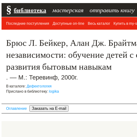
§
библиотека
–
мастерская
–
отправить книгу
Последние поступления
Доступные on-line
Весь каталог
Купить в my-s
Брюс Л. Бейкер, Алан Дж. Брайтм
независимости: обучение детей с
развития бытовым навыкам
. –– М.: Теревинф, 2000г.
В каталоге:
Дефектология
Прислано в библиотеку:
logika
Оглавление