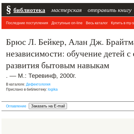
§
библиотека
–
мастерская
–
отправить книгу
Последние поступления
Доступные on-line
Весь каталог
Купить в my-s
Брюс Л. Бейкер, Алан Дж. Брайтм
независимости: обучение детей с
развития бытовым навыкам
. –– М.: Теревинф, 2000г.
В каталоге:
Дефектология
Прислано в библиотеку:
logika
Оглавление