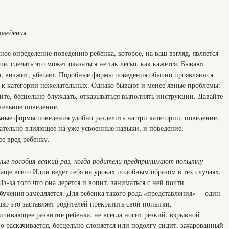
оведения
ое определение поведению ребенка, которое, на ваш взгляд, является
, сделать это может оказаться не так легко, как кажется. Бывают
я, визжит, убегает. Подобные формы поведения обычно проявляются
и к категории нежелательных. Однако бывают и менее явные проблемы:
дите, бесцельно блуждать, отказываться выполнять инструкции. Давайте
ельное поведение.
ные формы поведения удобно разделить на три категории: поведение,
ательно влияющее на уже усвоенные навыки, и поведение,
е вред ребенку.
ые пособия всякий раз, когда родители предпринимают попытку
аще всего Илин ведет себя на уроках подобным образом в тех случаях,
 Из-за того что она дерется и вопит, заниматься с ней почти
обучения замедляется. Для ребенка такого рода «представления»— один
едко это заставляет родителей прекратить свои попытки.
ичивающее развитие ребенка, не всегда носит резкий, взрывной
но раскачивается, бесцельно слоняется или подолгу сидит, зачарованный