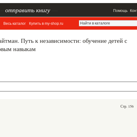
–
отправить книгу
—
Помощь
Кон
Весь каталог
Купить в my-shop.ru
айтман. Путь к независимости: обучение детей с
овым навыкам
Стр. 156