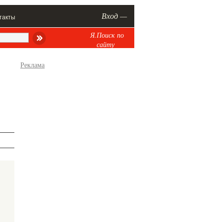
Вход —
такты
Я.Поиск по
сайту
Реклама