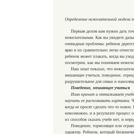
Определение нежелательной модели п
Первым делом вам нужно дать точн
нежелательным. Как вы увидите дальше
очевидные проблемы: ребенок деретс
ярко и их сравнительно легко отнест
ребенок может плакать, когда вы ухо
посмотрим, как мы понимаем нежелат
Наш опыт показал, что нежелатель
мешающее учиться, поведение, отриц
разрушительное для семьи и наносяще
Поведение, мешающее учиться
Илин кричит и отталкивает учебн
научить ее распознавать картинки.
Ч
когда ее просят сделать что-то новое.
невозможно, и в результате процесс 
из способов сказать учебе нет, и нер
Поведение, тормозящее или огран
характер. Ребенок, который бесконеч