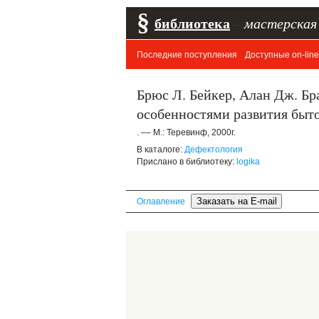
§
библиотека
–
мастерская
Последние поступления
Доступные on-line
Брюс Л. Бейкер, Алан Дж. Бр
особенностями развития быт
. –– М.: Теревинф, 2000г.
В каталоге:
Дефектология
Прислано в библиотеку:
logika
Оглавление